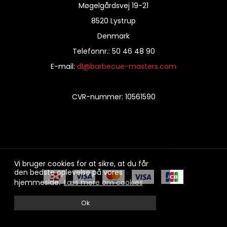
Møgelgårdsvej 19-21
8520 Lystrup
Denmark
Telefonnr.
:
50 46 48 90
E-mail
:
dl@barbecue-masters.com
CVR-nummer
:
10561590
Vi bruger cookies for at sikre, at du får
den bedste oplevelse på vores
hjemmeside.
Læs mere om cookies
100% sikker handel
Ok