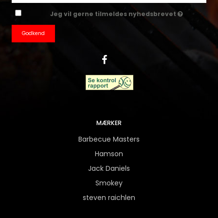
Jeg vil gerne tilmeldes nyhedsbrevet
Godkend
MÆRKER
Barbecue Masters
Hamson
Jack Daniels
Smokey
steven raichlen