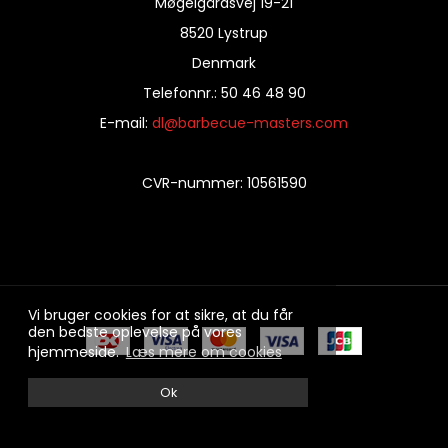
Møgelgårdsvej 19-21
8520 Lystrup
Denmark
Telefonnr.
:
50 46 48 90
E-mail
:
dl@barbecue-masters.com
CVR-nummer
:
10561590
Vi bruger cookies for at sikre, at du får
den bedste oplevelse på vores
hjemmeside.
Læs mere om cookies
100% sikker handel
Ok