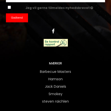
Jeg vil gerne tilmeldes nyhedsbrevet
Godkend
MÆRKER
Barbecue Masters
Hamson
Jack Daniels
Smokey
steven raichlen