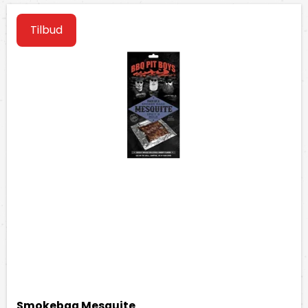
Tilbud
Smokebag Mesquite